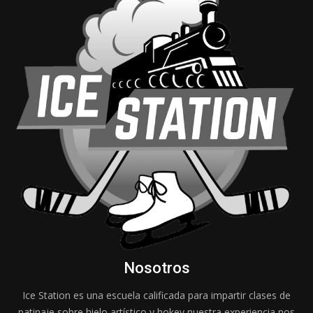
Nosotros
Ice Station es una escuela calificada para impartir clases de
patinaje sobre hielo artístico y hokey nuestra experiencia nos